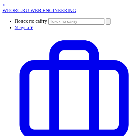
>_
WP.ORG.RU
WEB ENGINEERING
Поиск по сайту
Услуги ▾