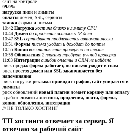
сайт на контроле
99.9%
нагрузка
пики и лимиты
оплаты
домен, SSL, сервисы
заявки
формы и письма
10:42
Нагрузка
хостинг близко к лимиту CPU
10:44
Домен
до продления осталось 18 дней
10:47
SSL
сертификат продлевается автоматически
10:51
Формы
письма уходят и доходят до почты
10:55
Копии
восстановление проверено на тесте
10:58
Обновления
2 плагина требуют ручной проверки
11:03
Интеграции
ошибок оплаты и CRM не найдено
риск продаж
форма работает, но письмо уходит в спам
риск простоя
домен или SSL заканчивается без
напоминания
риск нагрузки
реклама приводит трафик, сайт упирается в
лимиты
риск обновлений
новый плагин ломает корзину или оплату
в работе
лимиты хостинга, продления, почта, формы,
копии, обновления, интеграции
/// НЕ ТОЛЬКО ХОСТИНГ
ТП хостинга отвечает за сервер. Я
отвечаю за рабочий сайт